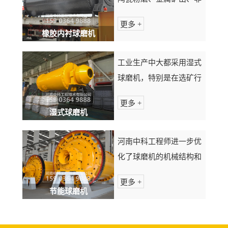
球量（t）给料粒度...
金属矿山的选矿。橡胶衬
更多 +
板的使用寿命和经济效益
橡胶内衬球磨机
优于高锰钢衬板，其中降
低磨矿能耗、钢耗和磨机
工业生产中大都采用湿式
噪声的效果尤为显著。衬
球磨机，特别是在选矿行
板几乎不受矿浆腐蚀磨...
业中应用较为普遍的粉磨
更多 +
机械。如对：金、银、
湿式球磨机
铅、锌、铜、钼、锰、钨
等有色金属的粉磨；对石
河南中科工程师进一步优
墨、长石、钾长石、磷矿
化了球磨机的机械结构和
石、萤石、粘土、膨润
制造工艺，使其整体机械
更多 +
土...
性能、运转可靠性与经济
节能球磨机
性、维护保养便利性等得
到大幅提升。为矿山、工