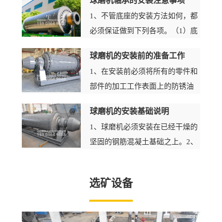
球磨机轴承的安装注意事项
1、不管底座的安装方法如何，都
必须保证做到下列各项。（1）底
盘的上加工表面应位于同一水平
球磨机的安装前的准备工作
面上，其水平性应用水平仪或水
1、在安装前必须将所有的零件和
准仪检查。（2）两底盘的纵中心
部件的加工工作表面上的防锈油
线上所划的安装线Ａ－Ａ应平行...
防护物及在运输中落上的灰尘和
球磨机的安装基础说明
污垢去掉。2、检查各加工工作表
1、球磨机必须安装在已经干燥的
面和螺纹，并应将在运输和装卸
坚固的钢筋混凝土基础之上。2、
过程中产生的缺陷消除。3、装
基础不许有显著的倾斜与下沉，
配...
如有少许下沉亦应是均衡的和水
选矿设备
平的，否则不能进行安装。3、球
磨机的基础与地平面应有足够的...