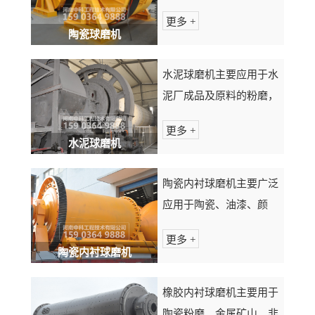
度均匀、节省动力。既可
更多 +
干磨、也可湿磨。该机可
陶瓷球磨机
以根据生产需要采用不同
的衬板类型，以满足不同
水泥球磨机主要应用于水
需要。研磨作业的细度，
泥厂成品及原料的粉磨，
依靠研磨时间自行控制...
也适用于冶金、化工、电
更多 +
力等工矿企业粉磨各种矿
水泥球磨机
石及其它可磨性物料。可
用于开流粉磨，也适用于
陶瓷内衬球磨机主要广泛
与选粉机组成的循环圈流
应用于陶瓷、油漆、颜
粉磨。水泥磨具有对物...
料、化工、医药、涂料等
更多 +
行业，能有效降低物料的
陶瓷内衬球磨机
铁污染，同时节能环保.
选矿球磨机性能参数表型
橡胶内衬球磨机主要用于
号筒体转速（r/min）装
陶瓷粉磨、金属矿山、非