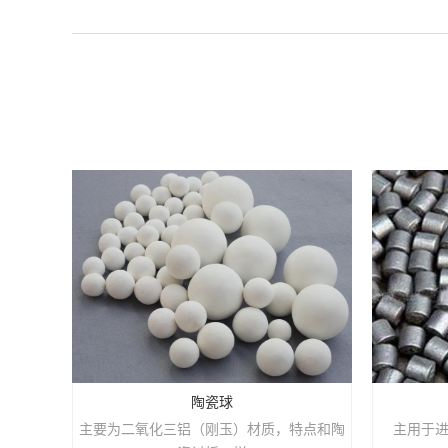
陶瓷球
主要为二氧化三铝（刚玉）材质，特点和陶
主用于