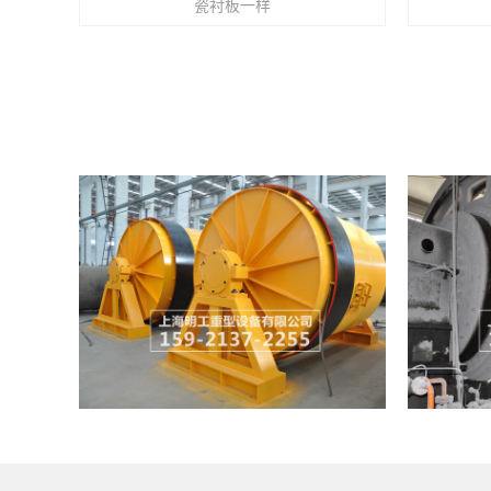
瓷衬板一样