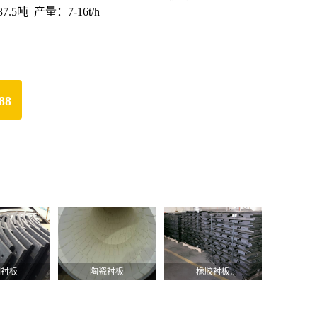
吨 产量：7-16t/h
88
钢衬板
陶瓷衬板
橡胶衬板