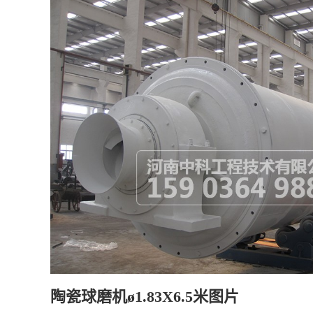
陶瓷球磨机ø1.83X6.5米图片