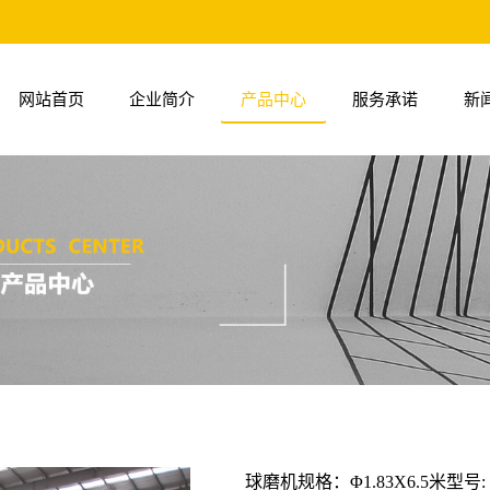
网站首页
企业简介
产品中心
服务承诺
新
球磨机规格：Φ1.83X6.5米型号: 