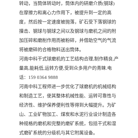
转动，当筒体转动时，筒体内的研磨介质(钢球)
在摩擦力和离心力作用下，被提升到一定的高
度，然后按一定速度被抛落，矿石受下落钢球的
撞击、钢球与钢球之间以及钢球与磨机之间的附
加压碎和磨削作用而被粉碎，并借助空气的气流
将被磨碎的合格物料送出筒体。
河南中科干式球磨机的工艺结构合理,制作精良,产
量高,能耗低,运转方便,受到众多用户的青睐.电
话：159 0364 9888
河南中科工程师进一步优化了球磨机的机械结构
和制造工艺，使其整体机械性能、运转可靠性与
经济性、维护保养便利性等得到大幅提升。为矿
山、工业矿物加工、煤炭和水泥行业设计制造各
种规格的磨机和完整的磨矿系统，包括干式和湿
式磨矿系统的分级机与其它附属设备。