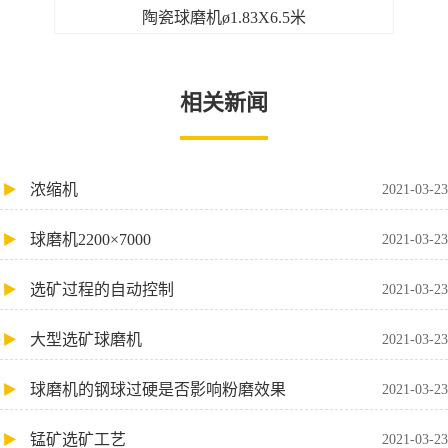
陶瓷球磨机ø1.83X6.5米
相关新闻
浓缩机
2021-03-23
球磨机2200×7000
2021-03-23
选矿过程的自动控制
2021-03-23
大型选矿球磨机
2021-03-23
球磨机的钢球过硬是否影响粉磨效果
2021-03-23
锰矿选矿工艺
2021-03-23